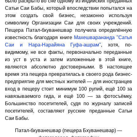
было раскрыто во сне одному из индийских преданных
Сатьи Саи Бабы, который впоследствии попытался на
этом создать свой бизнес, незаконно используя
символику Организации Саи для своих учреждений.
Пещера Патал-бхуванешвар получила определённую
известность благодаря книге
Махешварананда "Сатья
Саи и Нара-Нарайяна Гуфа-ашрам"
, хотя, по-
видимому, не все факты, первоначально переданные
из уст в уста и затем изложенные в этой книге,
являются абсолютно достоверными. В настоящее
время эта пещера превратилась в своего рода бизнес-
предприятие для местных жителей — для иностранцев
вход в пещеру стоит минимум 100 рупий, ещё 100 за
навязываемого гида, и ещё 100 — за фотосъёмку.
Большинство посетителей, судя по журналу записей
посетителей, составляют русские преданные Сатьи
Саи Бабы.
Патал-бхуванешвар (пещера Бхуванешвар) —