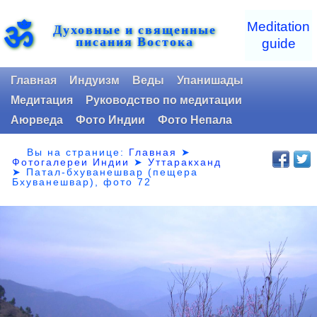
ॐ
Meditation
Духовные и священные
писания Востока
guide
Главная
Индуизм
Веды
Упанишады
Медитация
Руководство по медитации
Аюрведа
Фото Индии
Фото Непала
Вы на странице:
Главная
➤
Фотогалереи Индии
➤
Уттаракханд
➤
Патал-бхуванешвар (пещера
Бхуванешвар), фото 72