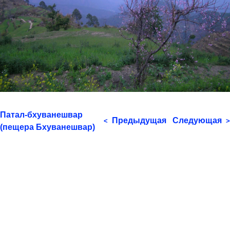
Патал-бхуванешвар
Предыдущая
Следующая
<
>
(пещера Бхуванешвар)