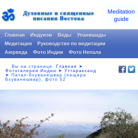
ॐ
Meditation
Духовные и священные
писания Востока
guide
Главная
Индуизм
Веды
Упанишады
Медитация
Руководство по медитации
Аюрведа
Фото Индии
Фото Непала
Вы на странице:
Главная
➤
Фотогалереи Индии
➤
Уттаракханд
➤
Патал-бхуванешвар (пещера
Бхуванешвар), фото 52