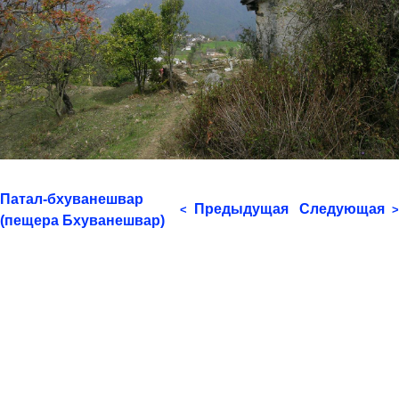
Патал-бхуванешвар
Предыдущая
Следующая
<
>
(пещера Бхуванешвар)