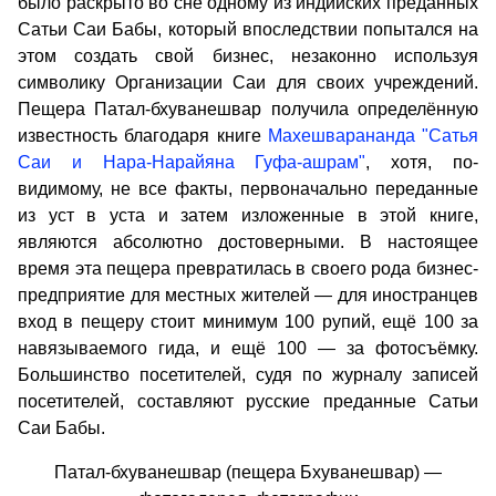
было раскрыто во сне одному из индийских преданных
Сатьи Саи Бабы, который впоследствии попытался на
этом создать свой бизнес, незаконно используя
символику Организации Саи для своих учреждений.
Пещера Патал-бхуванешвар получила определённую
известность благодаря книге
Махешварананда "Сатья
Саи и Нара-Нарайяна Гуфа-ашрам"
, хотя, по-
видимому, не все факты, первоначально переданные
из уст в уста и затем изложенные в этой книге,
являются абсолютно достоверными. В настоящее
время эта пещера превратилась в своего рода бизнес-
предприятие для местных жителей — для иностранцев
вход в пещеру стоит минимум 100 рупий, ещё 100 за
навязываемого гида, и ещё 100 — за фотосъёмку.
Большинство посетителей, судя по журналу записей
посетителей, составляют русские преданные Сатьи
Саи Бабы.
Патал-бхуванешвар (пещера Бхуванешвар) —