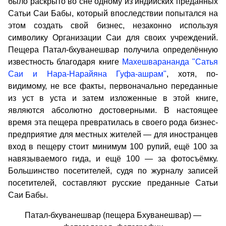
было раскрыто во сне одному из индийских преданных
Сатьи Саи Бабы, который впоследствии попытался на
этом создать свой бизнес, незаконно используя
символику Организации Саи для своих учреждений.
Пещера Патал-бхуванешвар получила определённую
известность благодаря книге
Махешварананда "Сатья
Саи и Нара-Нарайяна Гуфа-ашрам"
, хотя, по-
видимому, не все факты, первоначально переданные
из уст в уста и затем изложенные в этой книге,
являются абсолютно достоверными. В настоящее
время эта пещера превратилась в своего рода бизнес-
предприятие для местных жителей — для иностранцев
вход в пещеру стоит минимум 100 рупий, ещё 100 за
навязываемого гида, и ещё 100 — за фотосъёмку.
Большинство посетителей, судя по журналу записей
посетителей, составляют русские преданные Сатьи
Саи Бабы.
Патал-бхуванешвар (пещера Бхуванешвар) —