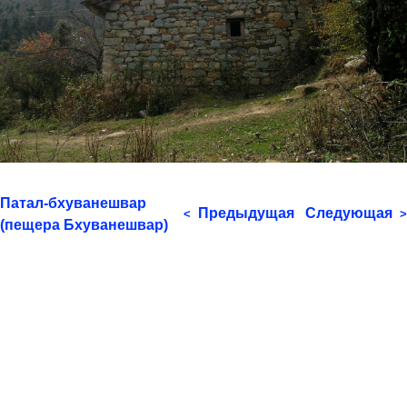
Патал-бхуванешвар
Предыдущая
Следующая
<
>
(пещера Бхуванешвар)