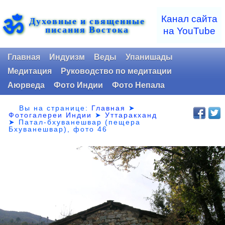
ॐ
Канал сайта
Духовные и священные
писания Востока
на YouTube
Главная
Индуизм
Веды
Упанишады
Медитация
Руководство по медитации
Аюрведа
Фото Индии
Фото Непала
Вы на странице:
Главная
➤
Фотогалереи Индии
➤
Уттаракханд
➤
Патал-бхуванешвар (пещера
Бхуванешвар), фото 46