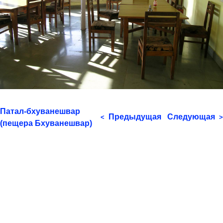
Патал-бхуванешвар
Предыдущая
Следующая
<
>
(пещера Бхуванешвар)