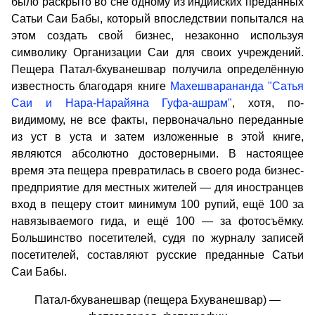
было раскрыто во сне одному из индийских преданных
Сатьи Саи Бабы, который впоследствии попытался на
этом создать свой бизнес, незаконно используя
символику Организации Саи для своих учреждений.
Пещера Патал-бхуванешвар получила определённую
известность благодаря книге
Махешварананда "Сатья
Саи и Нара-Нарайяна Гуфа-ашрам"
, хотя, по-
видимому, не все факты, первоначально переданные
из уст в уста и затем изложенные в этой книге,
являются абсолютно достоверными. В настоящее
время эта пещера превратилась в своего рода бизнес-
предприятие для местных жителей — для иностранцев
вход в пещеру стоит минимум 100 рупий, ещё 100 за
навязываемого гида, и ещё 100 — за фотосъёмку.
Большинство посетителей, судя по журналу записей
посетителей, составляют русские преданные Сатьи
Саи Бабы.
Патал-бхуванешвар (пещера Бхуванешвар) —