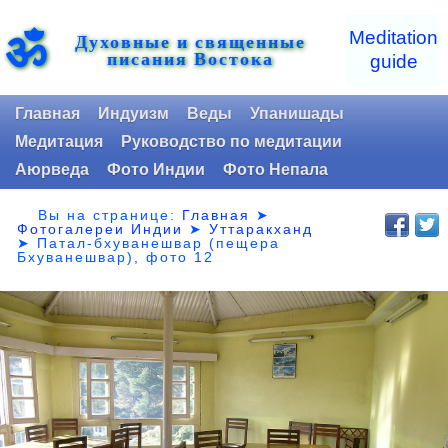
ॐ
Meditation
Духовные и священные
писания Востока
guide
Главная
Индуизм
Веды
Упанишады
Медитация
Руководство по медитации
Аюрведа
Фото Индии
Фото Непала
Вы на странице:
Главная
➤
Фотогалереи Индии
➤
Уттаракханд
➤
Патал-бхуванешвар (пещера
Бхуванешвар), фото 12