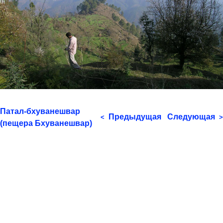
Патал-бхуванешвар
Предыдущая
Следующая
<
>
(пещера Бхуванешвар)