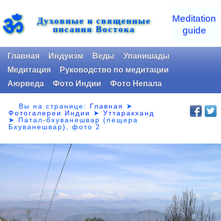
ॐ
Meditation
Духовные и священные
писания Востока
guide
Главная
Индуизм
Веды
Упанишады
Медитация
Руководство по медитации
Аюрведа
Фото Индии
Фото Непала
Вы на странице:
Главная
➤
Фотогалереи Индии
➤
Уттаракханд
➤
Патал-бхуванешвар (пещера
Бхуванешвар), фото 2