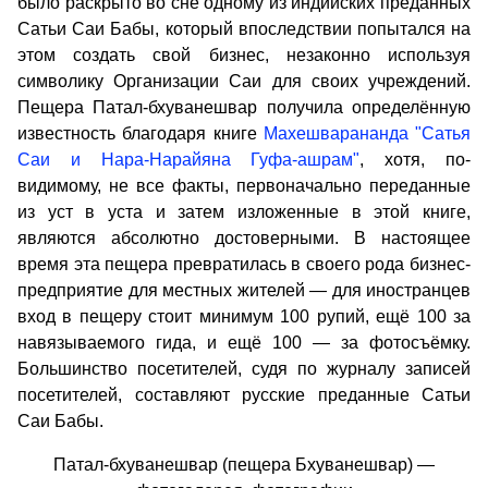
было раскрыто во сне одному из индийских преданных
Сатьи Саи Бабы, который впоследствии попытался на
этом создать свой бизнес, незаконно используя
символику Организации Саи для своих учреждений.
Пещера Патал-бхуванешвар получила определённую
известность благодаря книге
Махешварананда "Сатья
Саи и Нара-Нарайяна Гуфа-ашрам"
, хотя, по-
видимому, не все факты, первоначально переданные
из уст в уста и затем изложенные в этой книге,
являются абсолютно достоверными. В настоящее
время эта пещера превратилась в своего рода бизнес-
предприятие для местных жителей — для иностранцев
вход в пещеру стоит минимум 100 рупий, ещё 100 за
навязываемого гида, и ещё 100 — за фотосъёмку.
Большинство посетителей, судя по журналу записей
посетителей, составляют русские преданные Сатьи
Саи Бабы.
Патал-бхуванешвар (пещера Бхуванешвар) —