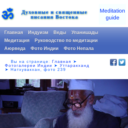
ॐ
Meditation
Духовные и священные
писания Востока
guide
Главная
Индуизм
Веды
Упанишады
Медитация
Руководство по медитации
Аюрведа
Фото Индии
Фото Непала
Вы на странице:
Главная
➤
Фотогалереи Индии
➤
Уттаракханд
➤
Натхувакхан, фото 239