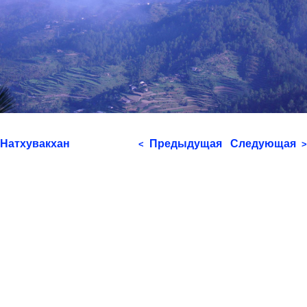
Натхувакхан
Предыдущая
Следующая
<
>