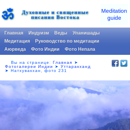
ॐ
Meditation
Духовные и священные
писания Востока
guide
Главная
Индуизм
Веды
Упанишады
Медитация
Руководство по медитации
Аюрведа
Фото Индии
Фото Непала
Вы на странице:
Главная
➤
Фотогалереи Индии
➤
Уттаракханд
➤
Натхувакхан, фото 231