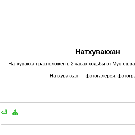
Натхувакхан
Натхувакхан расположен в 2 часах ходьбы от Муктешвара
Натхувакхан — фотогалерея, фотог
⏎
⛪