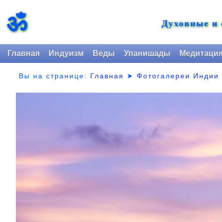
ॐ
Духовные и
Главная
Индуизм
Веды
Упанишады
Медитаци
Вы на странице:
Главная
➤
Фотогалереи Индии