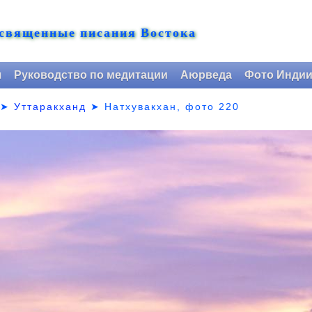
 священные писания Востока
я
Руководство по медитации
Аюрведа
Фото Инди
➤
Уттаракханд
➤
Натхувакхан, фото 220