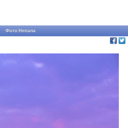
и
Фото Непала