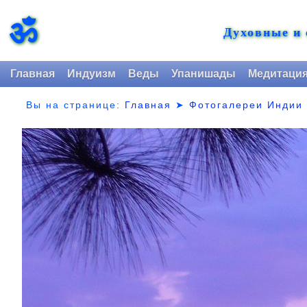
ॐ
Духовные и
Главная
Индуизм
Веды
Упанишады
Медитаци
Вы на странице:
Главная
➤
Фотогалереи Индии