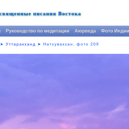
 священные писания Востока
я
Руководство по медитации
Аюрведа
Фото Инди
➤
Уттаракханд
➤
Натхувакхан, фото 209