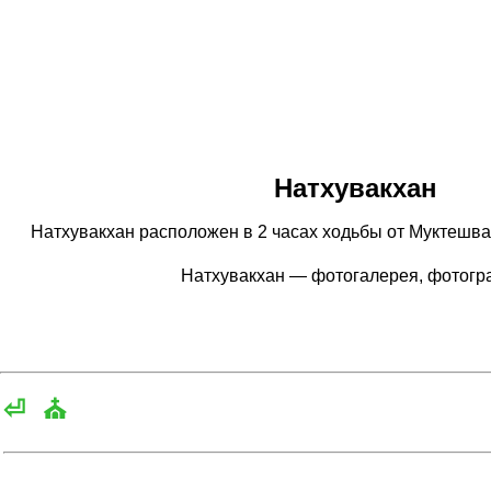
Натхувакхан
Натхувакхан расположен в 2 часах ходьбы от Муктешвара
Натхувакхан — фотогалерея, фотог
⏎
⛪