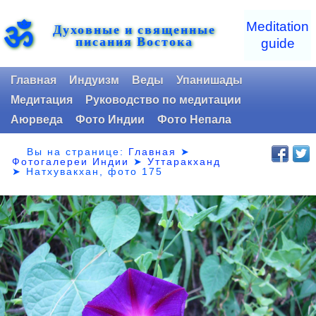
ॐ
Meditation
Духовные и священные
писания Востока
guide
Главная
Индуизм
Веды
Упанишады
Медитация
Руководство по медитации
Аюрведа
Фото Индии
Фото Непала
Вы на странице:
Главная
➤
Фотогалереи Индии
➤
Уттаракханд
➤
Натхувакхан, фото 175