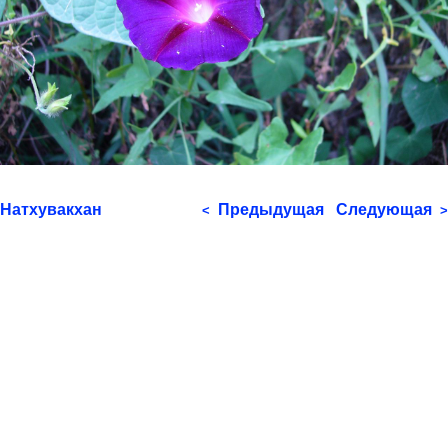
Натхувакхан
Предыдущая
Следующая
<
>