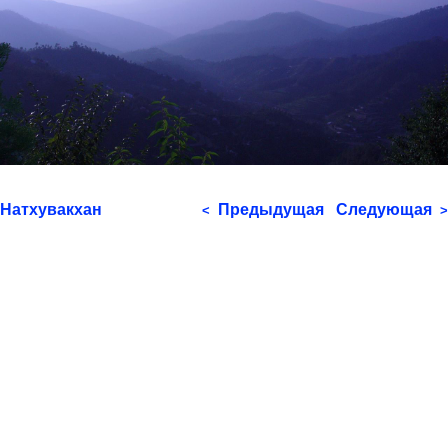
Натхувакхан
Предыдущая
Следующая
<
>