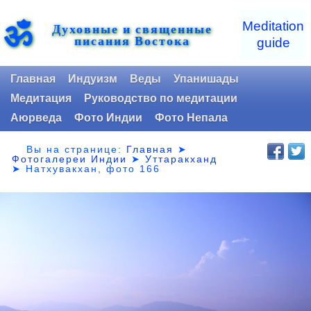
ॐ
Meditation
Духовные и священные
писания Востока
guide
Главная
Индуизм
Веды
Упанишады
Медитация
Руководство по медитации
Аюрведа
Фото Индии
Фото Непала
Вы на странице:
Главная
➤
Фотогалереи Индии
➤
Уттаракханд
➤
Натхувакхан, фото 166