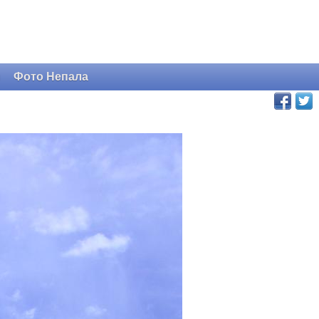
и
Фото Непала