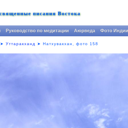
 священные писания Востока
я
Руководство по медитации
Аюрведа
Фото Инди
➤
Уттаракханд
➤
Натхувакхан, фото 158