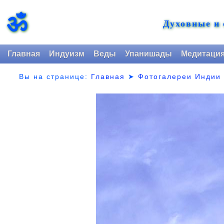
ॐ
Духовные и
Главная
Индуизм
Веды
Упанишады
Медитаци
Вы на странице:
Главная
➤
Фотогалереи Индии