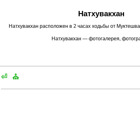
Натхувакхан
Натхувакхан расположен в 2 часах ходьбы от Муктешвара
Натхувакхан — фотогалерея, фотог
⏎
⛪