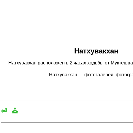
Натхувакхан
Натхувакхан расположен в 2 часах ходьбы от Муктешвара
Натхувакхан — фотогалерея, фотог
⏎
⛪