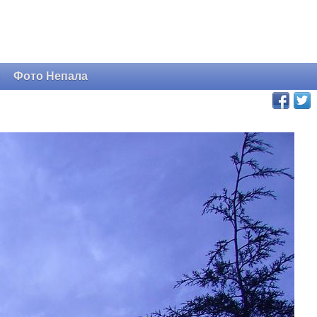
и
Фото Непала