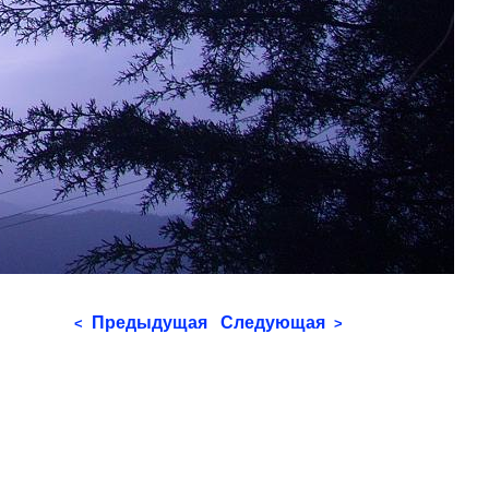
Предыдущая
Следующая
<
>