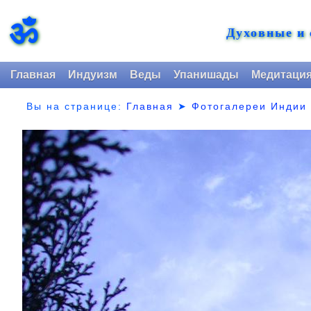
ॐ
Духовные и
Главная
Индуизм
Веды
Упанишады
Медитаци
Вы на странице:
Главная
➤
Фотогалереи Индии