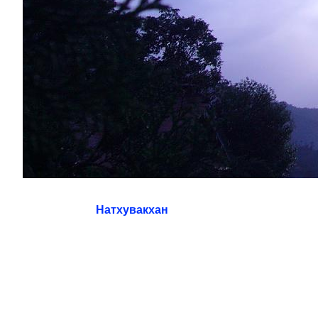
Натхувакхан