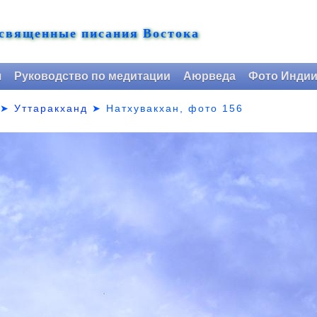
 священные писания Востока
я
Руководство по медитации
Аюрведа
Фото Инди
➤
Уттаракханд
➤
Натхувакхан, фото 156