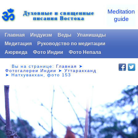
ॐ
Meditation
Духовные и священные
писания Востока
guide
Главная
Индуизм
Веды
Упанишады
Медитация
Руководство по медитации
Аюрведа
Фото Индии
Фото Непала
Вы на странице:
Главная
➤
Фотогалереи Индии
➤
Уттаракханд
➤
Натхувакхан, фото 153