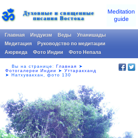
ॐ
Meditation
Духовные и священные
писания Востока
guide
Главная
Индуизм
Веды
Упанишады
Медитация
Руководство по медитации
Аюрведа
Фото Индии
Фото Непала
Вы на странице:
Главная
➤
Фотогалереи Индии
➤
Уттаракханд
➤
Натхувакхан, фото 130