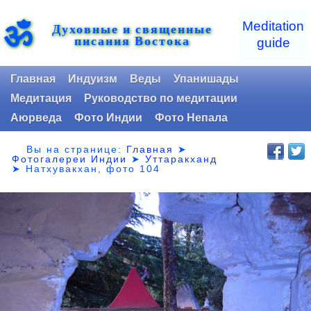
ॐ
Meditation
Духовные и священные
писания Востока
guide
Главная
Индуизм
Веды
Упанишады
Медитация
Руководство по медитации
Аюрведа
Фото Индии
Фото Непала
Вы на странице:
Главная
➤
Фотогалереи Индии
➤
Уттаракханд
➤
Натхувакхан, фото 104