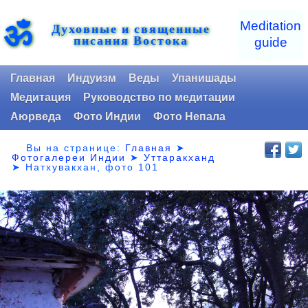
ॐ
Meditation
Духовные и священные
писания Востока
guide
Главная
Индуизм
Веды
Упанишады
Медитация
Руководство по медитации
Аюрведа
Фото Индии
Фото Непала
Вы на странице:
Главная
➤
Фотогалереи Индии
➤
Уттаракханд
➤
Натхувакхан, фото 101