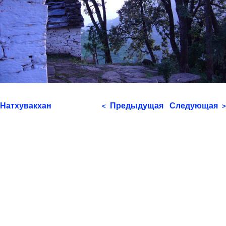
Натхувакхан
Предыдущая
Следующая
<
>