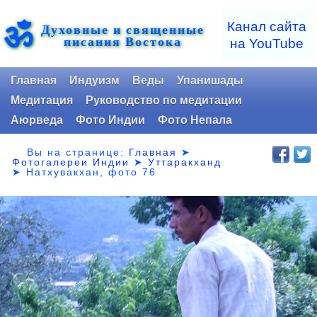
ॐ
Канал сайта
Духовные и священные
писания Востока
на YouTube
Главная
Индуизм
Веды
Упанишады
Медитация
Руководство по медитации
Аюрведа
Фото Индии
Фото Непала
Вы на странице:
Главная
➤
Фотогалереи Индии
➤
Уттаракханд
➤
Натхувакхан, фото 76