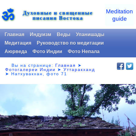
ॐ
Meditation
Духовные и священные
писания Востока
guide
Главная
Индуизм
Веды
Упанишады
Медитация
Руководство по медитации
Аюрведа
Фото Индии
Фото Непала
Вы на странице:
Главная
➤
Фотогалереи Индии
➤
Уттаракханд
➤
Натхувакхан, фото 71