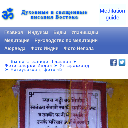
ॐ
Meditation
Духовные и священные
писания Востока
guide
Главная
Индуизм
Веды
Упанишады
Медитация
Руководство по медитации
Аюрведа
Фото Индии
Фото Непала
Вы на странице:
Главная
➤
Фотогалереи Индии
➤
Уттаракханд
➤
Натхувакхан, фото 63