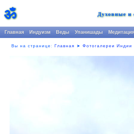
ॐ
Духовные и
Главная
Индуизм
Веды
Упанишады
Медитаци
Вы на странице:
Главная
➤
Фотогалереи Индии