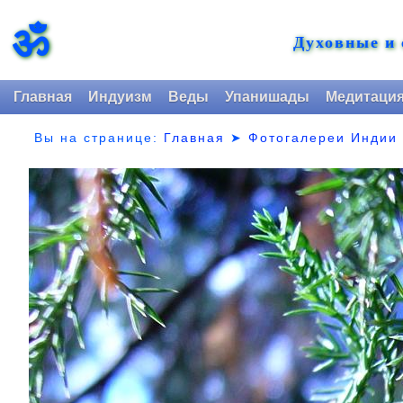
ॐ
Духовные и
Главная
Индуизм
Веды
Упанишады
Медитаци
Вы на странице:
Главная
➤
Фотогалереи Индии