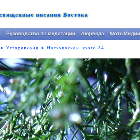
 священные писания Востока
я
Руководство по медитации
Аюрведа
Фото Инди
➤
Уттаракханд
➤
Натхувакхан, фото 34