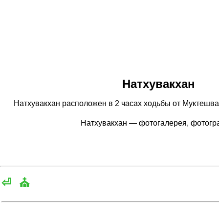
Натхувакхан
Натхувакхан расположен в 2 часах ходьбы от Муктешвара
Натхувакхан — фотогалерея, фотог
⏎
⛪