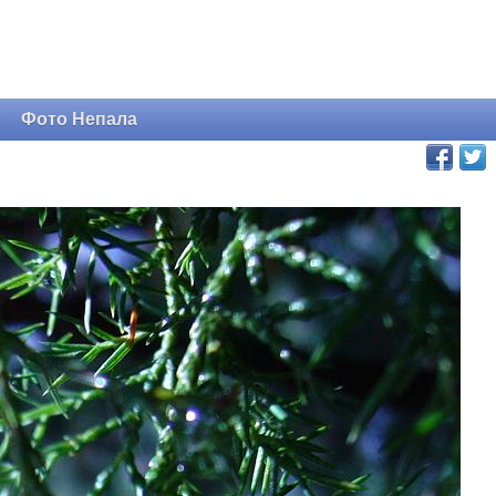
и
Фото Непала