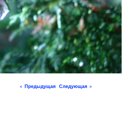
Предыдущая
Следующая
<
>