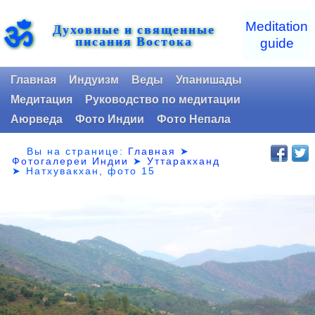
ॐ
Meditation
Духовные и священные
писания Востока
guide
Главная
Индуизм
Веды
Упанишады
Медитация
Руководство по медитации
Аюрведа
Фото Индии
Фото Непала
Вы на странице:
Главная
➤
Фотогалереи Индии
➤
Уттаракханд
➤
Натхувакхан, фото 15