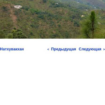
Натхувакхан
Предыдущая
Следующая
<
>