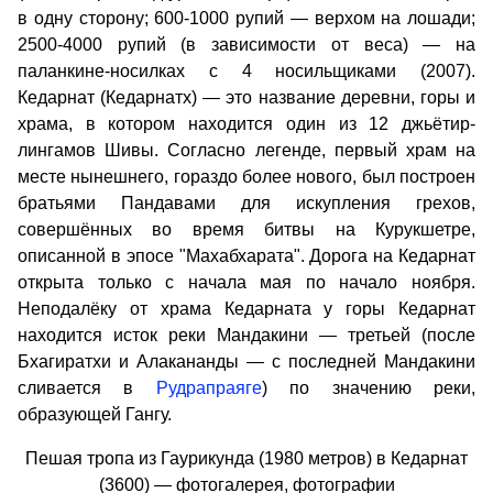
в одну сторону; 600-1000 рупий — верхом на лошади;
2500-4000 рупий (в зависимости от веса) — на
паланкине-носилках с 4 носильщиками (2007).
Кедарнат (Кедарнатх) — это название деревни, горы и
храма, в котором находится один из 12 джьётир-
лингамов Шивы. Согласно легенде, первый храм на
месте нынешнего, гораздо более нового, был построен
братьями Пандавами для искупления грехов,
совершённых во время битвы на Курукшетре,
описанной в эпосе "Махабхарата". Дорога на Кедарнат
открыта только с начала мая по начало ноября.
Неподалёку от храма Кедарната у горы Кедарнат
находится исток реки Мандакини — третьей (после
Бхагиратхи и Алакананды — с последней Мандакини
сливается в
Рудрапраяге
) по значению реки,
образующей Гангу.
Пешая тропа из Гаурикунда (1980 метров) в Кедарнат
(3600) — фотогалерея, фотографии