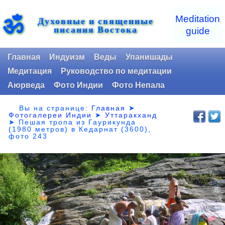
ॐ
Meditation
Духовные и священные
писания Востока
guide
Главная
Индуизм
Веды
Упанишады
Медитация
Руководство по медитации
Аюрведа
Фото Индии
Фото Непала
Вы на странице:
Главная
➤
Фотогалереи Индии
➤
Уттаракханд
➤
Пешая тропа из Гаурикунда
(1980 метров) в Кедарнат (3600),
фото 243