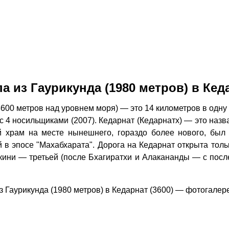
а из Гаурикунда (1980 метров) в Кеда
600 метров над уровнем моря) — это 14 километров в одну
с 4 носильщиками (2007). Кедарнат (Кедарнатх) — это назв
 храм на месте нынешнего, гораздо более нового, был
в эпосе "Махабхарата". Дорога на Кедарнат открыта толь
акини — третьей (после Бхагиратхи и Алакананды — с пос
з Гаурикунда (1980 метров) в Кедарнат (3600) — фотогалер