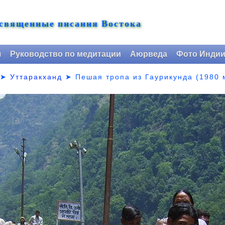
 священные писания Востока
я
Руководство по медитации
Аюрведа
Фото Инди
➤
Уттаракханд
➤
Пешая тропа из Гаурикунда (1980 