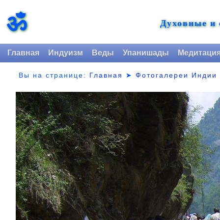
ॐ
Духовные и
Главная
Индуизм
Веды
Упанишады
Медитаци
Вы на странице:
Главная
➤
Фотогалереи Индии