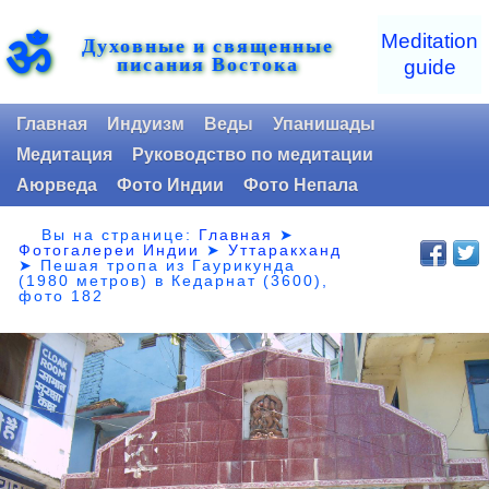
ॐ
Meditation
Духовные и священные
писания Востока
guide
Главная
Индуизм
Веды
Упанишады
Медитация
Руководство по медитации
Аюрведа
Фото Индии
Фото Непала
Вы на странице:
Главная
➤
Фотогалереи Индии
➤
Уттаракханд
➤
Пешая тропа из Гаурикунда
(1980 метров) в Кедарнат (3600),
фото 182