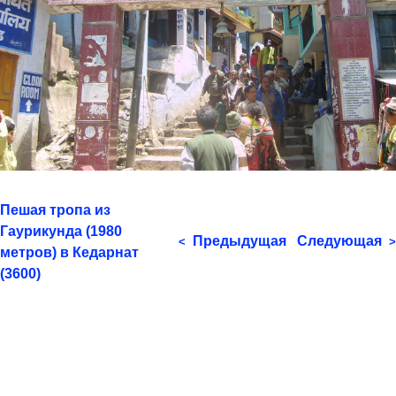
Пешая тропа из
Гаурикунда (1980
Предыдущая
Следующая
<
>
метров) в Кедарнат
(3600)