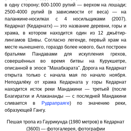
в одну сторону; 600-1000 рупий — верхом на лошади;
2500-4000 рупий (в зависимости от веса) — на
паланкине-носилках с 4 носильщиками (2007).
Кедарнат (Кедарнатх) — это название деревни, горы и
храма, в котором находится один из 12 джьётир-
лингамов Шивы. Согласно легенде, первый храм на
месте нынешнего, гораздо более нового, был построен
братьями Пандавами для искупления грехов,
совершённых во время битвы на Курукшетре,
описанной в эпосе "Махабхарата". Дорога на Кедарнат
открыта только с начала мая по начало ноября.
Неподалёку от храма Кедарната у горы Кедарнат
находится исток реки Мандакини — третьей (после
Бхагиратхи и Алакананды — с последней Мандакини
сливается в
Рудрапраяге
) по значению реки,
образующей Гангу.
Пешая тропа из Гаурикунда (1980 метров) в Кедарнат
(3600) — фотогалерея, фотографии