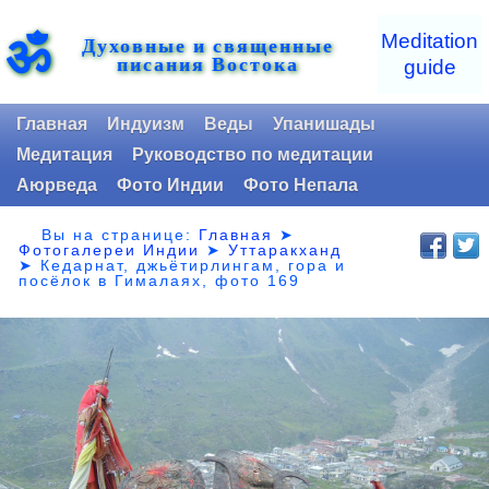
ॐ
Meditation
Духовные и священные
писания Востока
guide
Главная
Индуизм
Веды
Упанишады
Медитация
Руководство по медитации
Аюрведа
Фото Индии
Фото Непала
Вы на странице:
Главная
➤
Фотогалереи Индии
➤
Уттаракханд
➤
Кедарнат, джьётирлингам, гора и
посёлок в Гималаях, фото 169