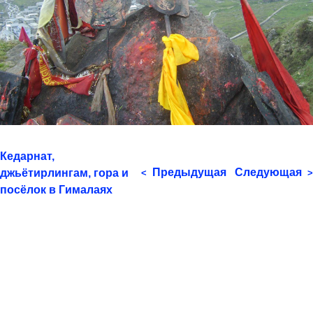
Кедарнат,
Предыдущая
Следующая
джьётирлингам, гора и
<
>
посёлок в Гималаях