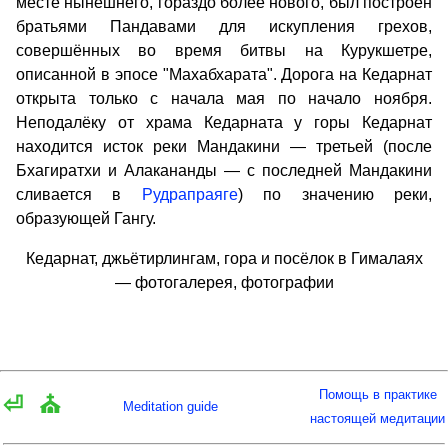
месте нынешнего, гораздо более нового, был построен
братьями Пандавами для искупления грехов,
совершённых во время битвы на Курукшетре,
описанной в эпосе "Махабхарата". Дорога на Кедарнат
открыта только с начала мая по начало ноября.
Неподалёку от храма Кедарната у горы Кедарнат
находится исток реки Мандакини — третьей (после
Бхагиратхи и Алакананды — с последней Мандакини
сливается в
Рудрапраяге
) по значению реки,
образующей Гангу.
Кедарнат, джьётирлингам, гора и посёлок в Гималаях
— фотогалерея, фотографии
Помощь в практике
⏎
⛪
Meditation guide
настоящей медитации