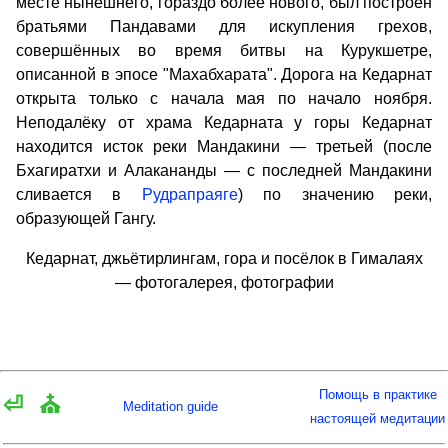
месте нынешнего, гораздо более нового, был построен
братьями Пандавами для искупления грехов,
совершённых во время битвы на Курукшетре,
описанной в эпосе "Махабхарата". Дорога на Кедарнат
открыта только с начала мая по начало ноября.
Неподалёку от храма Кедарната у горы Кедарнат
находится исток реки Мандакини — третьей (после
Бхагиратхи и Алакананды — с последней Мандакини
сливается в
Рудрапраяге
) по значению реки,
образующей Гангу.
Кедарнат, джьётирлингам, гора и посёлок в Гималаях
— фотогалерея, фотографии
Помощь в практике
⏎
⛪
Meditation guide
настоящей медитации