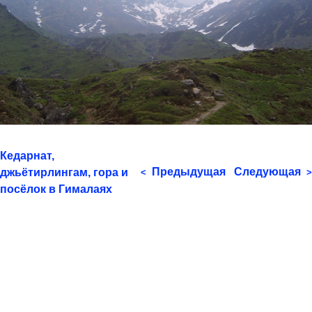
Кедарнат,
Предыдущая
Следующая
джьётирлингам, гора и
<
>
посёлок в Гималаях