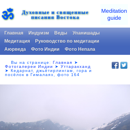
ॐ
Meditation
Духовные и священные
писания Востока
guide
Главная
Индуизм
Веды
Упанишады
Медитация
Руководство по медитации
Аюрведа
Фото Индии
Фото Непала
Вы на странице:
Главная
➤
Фотогалереи Индии
➤
Уттаракханд
➤
Кедарнат, джьётирлингам, гора и
посёлок в Гималаях, фото 164