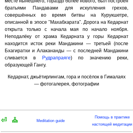
месте нынешнего, гораздо более нового, был построен
братьями Пандавами для искупления грехов,
совершённых во время битвы на Курукшетре,
описанной в эпосе "Махабхарата". Дорога на Кедарнат
открыта только с начала мая по начало ноября.
Неподалёку от храма Кедарната у горы Кедарнат
находится исток реки Мандакини — третьей (после
Бхагиратхи и Алакананды — с последней Мандакини
сливается в
Рудрапраяге
) по значению реки,
образующей Гангу.
Кедарнат, джьётирлингам, гора и посёлок в Гималаях
— фотогалерея, фотографии
Помощь в практике
⏎
⛪
Meditation guide
настоящей медитации