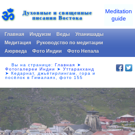
ॐ
Meditation
Духовные и священные
писания Востока
guide
Главная
Индуизм
Веды
Упанишады
Медитация
Руководство по медитации
Аюрведа
Фото Индии
Фото Непала
Вы на странице:
Главная
➤
Фотогалереи Индии
➤
Уттаракханд
➤
Кедарнат, джьётирлингам, гора и
посёлок в Гималаях, фото 155