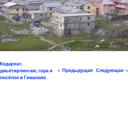
Кедарнат,
Предыдущая
Следующая
джьётирлингам, гора и
<
>
посёлок в Гималаях