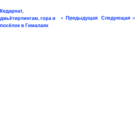
Кедарнат,
Предыдущая
Следующая
джьётирлингам, гора и
<
>
посёлок в Гималаях