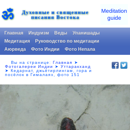
ॐ
Meditation
Духовные и священные
писания Востока
guide
Главная
Индуизм
Веды
Упанишады
Медитация
Руководство по медитации
Аюрведа
Фото Индии
Фото Непала
Вы на странице:
Главная
➤
Фотогалереи Индии
➤
Уттаракханд
➤
Кедарнат, джьётирлингам, гора и
посёлок в Гималаях, фото 151