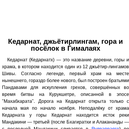
Кедарнат, джьётирлингам, гора и
посёлок в Гималаях
Кедарнат (Кедарнатх) — это название деревни, горы и
храма, в котором находится один из 12 джьётир-лингамов
Шивы. Согласно легенде, первый храм на месте
нынешнего, гораздо более нового, был построен братьями
Пандавами для искупления грехов, совершённых во
время битвы на Курукшетре, описанной в эпосе
"Махабхарата". Дорога на Кедарнат открыта только с
начала мая по начало ноября. Неподалёку от храма
Кедарната у горы Кедарнат находится исток реки
Мандакини — третьей (после Бхагиратхи и Алакананды —
с последней Мандакини сливается в
Рудрапраяге
) по