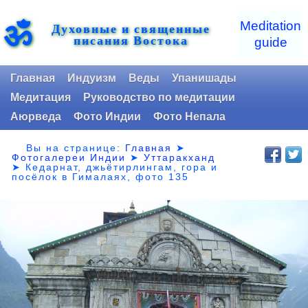
ॐ
Meditation
Духовные и священные
писания Востока
guide
Главная
Индуизм
Веды
Упанишады
Медитация
Руководство по медитации
Аюрведа
Фото Индии
Фото Непала
Вы на странице:
Главная
➤
Фотогалереи Индии
➤
Уттаракханд
➤
Кедарнат, джьётирлингам, гора и
посёлок в Гималаях, фото 135