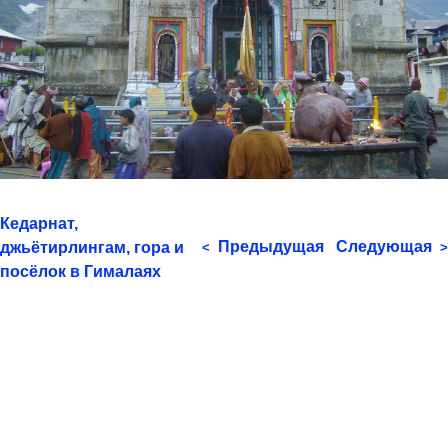
Кедарнат,
Предыдущая
Следующая
джьётирлингам, гора и
<
>
посёлок в Гималаях