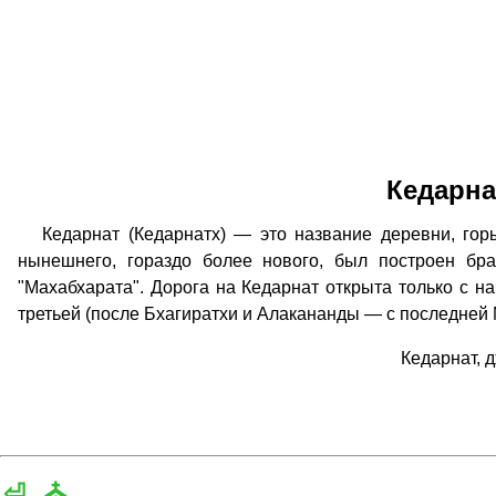
Кедарна
Кедарнат (Кедарнатх) — это название деревни, горы
нынешнего, гораздо более нового, был построен бр
"Махабхарата". Дорога на Кедарнат открыта только с н
третьей (после Бхагиратхи и Алакананды — с последней
Кедарнат, 
⏎
⛪