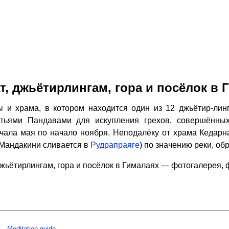
т, джьётирлингам, гора и посёлок в 
 и храма, в котором находится один из 12 джьётир-лин
атьями Пандавами для искупления грехов, совершённы
ачала мая по начало ноября. Неподалёку от храма Кедар
 Мандакини сливается в
Рудрапраяге
) по значению реки, об
джьётирлингам, гора и посёлок в Гималаях — фотогалерея,
Meditation guide