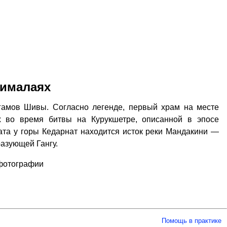
Гималаях
гамов Шивы. Согласно легенде, первый храм на месте
х во время битвы на Курукшетре, описанной в эпосе
ната у горы Кедарнат находится исток реки Мандакини —
разующей Гангу.
 фотографии
Помощь в практике