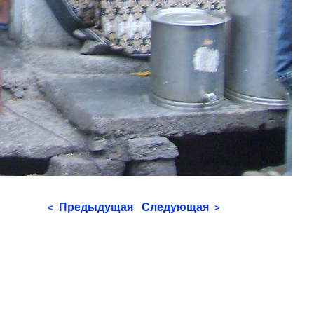
Предыдущая
Следующая
<
>