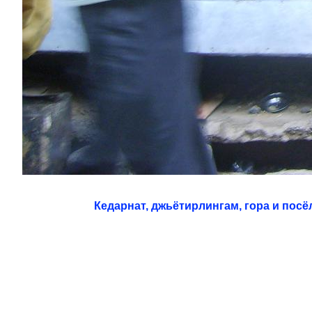
Кедарнат, джьётирлингам, гора и посё