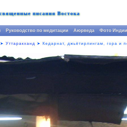
 священные писания Востока
я
Руководство по медитации
Аюрведа
Фото Инди
➤
Уттаракханд
➤
Кедарнат, джьётирлингам, гора и 