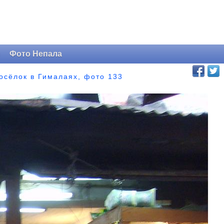
и
Фото Непала
посёлок в Гималаях, фото 133