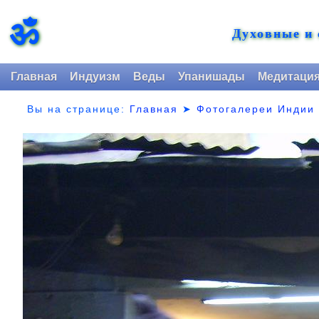
ॐ
Духовные и
Главная
Индуизм
Веды
Упанишады
Медитаци
Вы на странице:
Главная
➤
Фотогалереи Индии