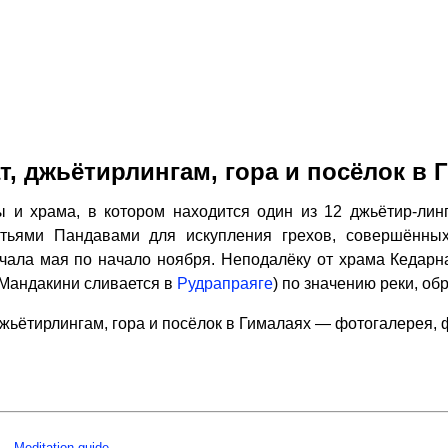
т, джьётирлингам, гора и посёлок в 
 и храма, в котором находится один из 12 джьётир-лин
атьями Пандавами для искупления грехов, совершённы
ачала мая по начало ноября. Неподалёку от храма Кедар
 Мандакини сливается в
Рудрапраяге
) по значению реки, об
джьётирлингам, гора и посёлок в Гималаях — фотогалерея,
Meditation guide