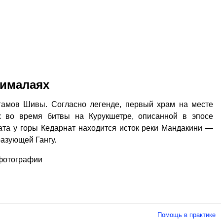
Гималаях
гамов Шивы. Согласно легенде, первый храм на месте
х во время битвы на Курукшетре, описанной в эпосе
ната у горы Кедарнат находится исток реки Мандакини —
разующей Гангу.
 фотографии
Помощь в практике