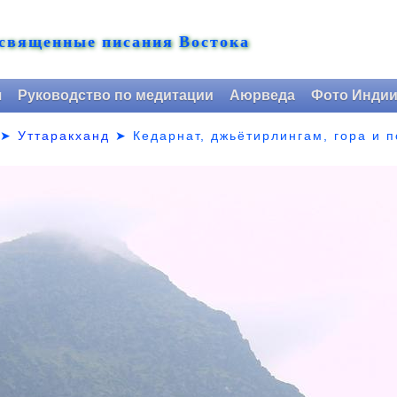
 священные писания Востока
я
Руководство по медитации
Аюрведа
Фото Инди
➤
Уттаракханд
➤
Кедарнат, джьётирлингам, гора и 