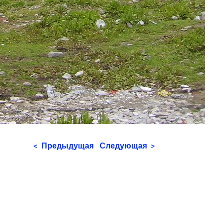
Предыдущая
Следующая
<
>