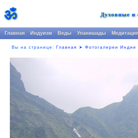
ॐ
Духовные и
Главная
Индуизм
Веды
Упанишады
Медитаци
Вы на странице:
Главная
➤
Фотогалереи Индии