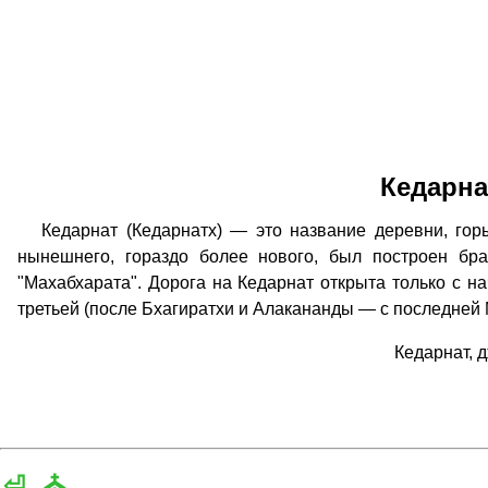
Кедарна
Кедарнат (Кедарнатх) — это название деревни, горы
нынешнего, гораздо более нового, был построен бр
"Махабхарата". Дорога на Кедарнат открыта только с н
третьей (после Бхагиратхи и Алакананды — с последней
Кедарнат, 
⏎
⛪