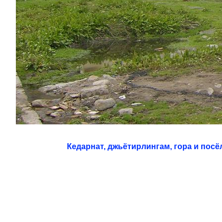
Кедарнат, джьётирлингам, гора и посё