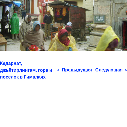
Кедарнат,
Предыдущая
Следующая
джьётирлингам, гора и
<
>
посёлок в Гималаях