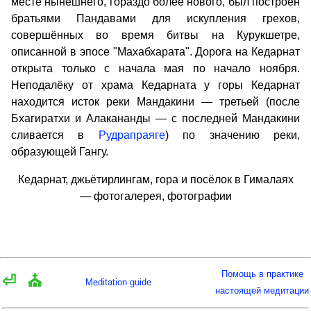
месте нынешнего, гораздо более нового, был построен
братьями Пандавами для искупления грехов,
совершённых во время битвы на Курукшетре,
описанной в эпосе "Махабхарата". Дорога на Кедарнат
открыта только с начала мая по начало ноября.
Неподалёку от храма Кедарната у горы Кедарнат
находится исток реки Мандакини — третьей (после
Бхагиратхи и Алакананды — с последней Мандакини
сливается в
Рудрапраяге
) по значению реки,
образующей Гангу.
Кедарнат, джьётирлингам, гора и посёлок в Гималаях
— фотогалерея, фотографии
Помощь в практике
⏎
⛪
Meditation guide
настоящей медитации