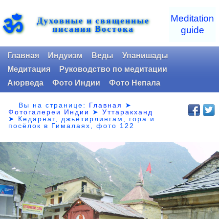
ॐ
Meditation
Духовные и священные
писания Востока
guide
Главная
Индуизм
Веды
Упанишады
Медитация
Руководство по медитации
Аюрведа
Фото Индии
Фото Непала
Вы на странице:
Главная
➤
Фотогалереи Индии
➤
Уттаракханд
➤
Кедарнат, джьётирлингам, гора и
посёлок в Гималаях, фото 122