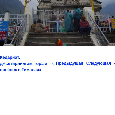
Кедарнат,
Предыдущая
Следующая
джьётирлингам, гора и
<
>
посёлок в Гималаях