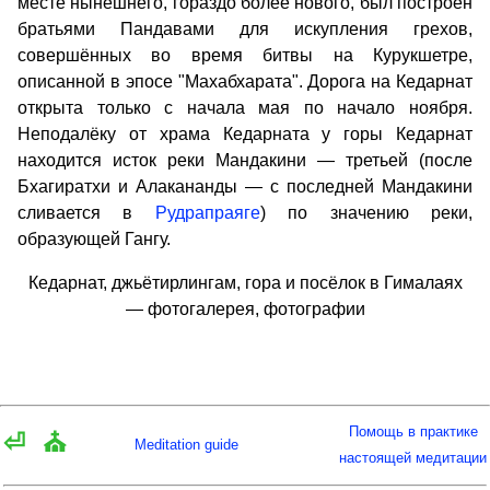
месте нынешнего, гораздо более нового, был построен
братьями Пандавами для искупления грехов,
совершённых во время битвы на Курукшетре,
описанной в эпосе "Махабхарата". Дорога на Кедарнат
открыта только с начала мая по начало ноября.
Неподалёку от храма Кедарната у горы Кедарнат
находится исток реки Мандакини — третьей (после
Бхагиратхи и Алакананды — с последней Мандакини
сливается в
Рудрапраяге
) по значению реки,
образующей Гангу.
Кедарнат, джьётирлингам, гора и посёлок в Гималаях
— фотогалерея, фотографии
Помощь в практике
⏎
⛪
Meditation guide
настоящей медитации