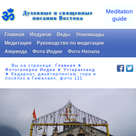
ॐ
Meditation
Духовные и священные
писания Востока
guide
Главная
Индуизм
Веды
Упанишады
Медитация
Руководство по медитации
Аюрведа
Фото Индии
Фото Непала
Вы на странице:
Главная
➤
Фотогалереи Индии
➤
Уттаракханд
➤
Кедарнат, джьётирлингам, гора и
посёлок в Гималаях, фото 111