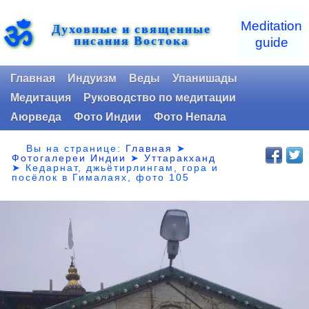
ॐ
Meditation
Духовные и священные
писания Востока
guide
Главная
Индуизм
Веды
Упанишады
Медитация
Руководство по медитации
Аюрведа
Фото Индии
Фото Непала
Вы на странице:
Главная
➤
Фотогалереи Индии
➤
Уттаракханд
➤
Кедарнат, джьётирлингам, гора и
посёлок в Гималаях, фото 105