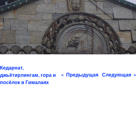
Кедарнат,
Предыдущая
Следующая
джьётирлингам, гора и
<
>
посёлок в Гималаях