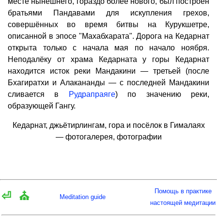
месте нынешнего, гораздо более нового, был построен
братьями Пандавами для искупления грехов,
совершённых во время битвы на Курукшетре,
описанной в эпосе "Махабхарата". Дорога на Кедарнат
открыта только с начала мая по начало ноября.
Неподалёку от храма Кедарната у горы Кедарнат
находится исток реки Мандакини — третьей (после
Бхагиратхи и Алакананды — с последней Мандакини
сливается в
Рудрапраяге
) по значению реки,
образующей Гангу.
Кедарнат, джьётирлингам, гора и посёлок в Гималаях
— фотогалерея, фотографии
Помощь в практике
⏎
⛪
Meditation guide
настоящей медитации