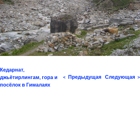
Кедарнат,
Предыдущая
Следующая
джьётирлингам, гора и
<
>
посёлок в Гималаях