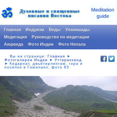
ॐ
Meditation
Духовные и священные
писания Востока
guide
Главная
Индуизм
Веды
Упанишады
Медитация
Руководство по медитации
Аюрведа
Фото Индии
Фото Непала
Вы на странице:
Главная
➤
Фотогалереи Индии
➤
Уттаракханд
➤
Кедарнат, джьётирлингам, гора и
посёлок в Гималаях, фото 83