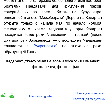
месте нынешнего, гораздо более нового, был построен
братьями Пандавами для искупления грехов,
совершённых во время битвы на Курукшетре,
описанной в эпосе "Махабхарата". Дорога на Кедарнат
открыта только с начала мая по начало ноября.
Неподалёку от храма Кедарната у горы Кедарнат
находится исток реки Мандакини — третьей (после
Бхагиратхи и Алакананды — с последней Мандакини
сливается в
Рудрапраяге
) по значению реки,
образующей Гангу.
Кедарнат, джьётирлингам, гора и посёлок в Гималаях
— фотогалерея, фотографии
Помощь в практике
⏎
⛪
Meditation guide
настоящей медитации