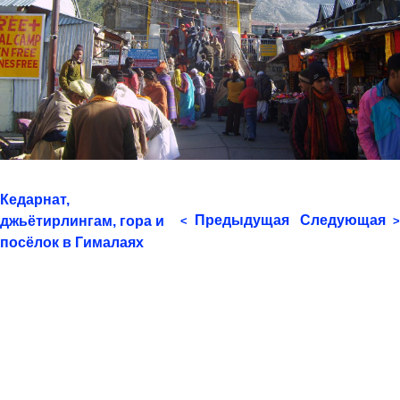
Кедарнат,
Предыдущая
Следующая
джьётирлингам, гора и
<
>
посёлок в Гималаях