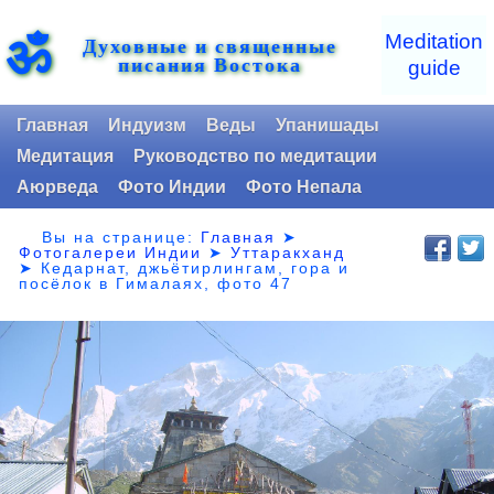
ॐ
Meditation
Духовные и священные
писания Востока
guide
Главная
Индуизм
Веды
Упанишады
Медитация
Руководство по медитации
Аюрведа
Фото Индии
Фото Непала
Вы на странице:
Главная
➤
Фотогалереи Индии
➤
Уттаракханд
➤
Кедарнат, джьётирлингам, гора и
посёлок в Гималаях, фото 47