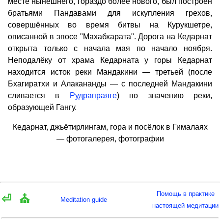
месте нынешнего, гораздо более нового, был построен
братьями Пандавами для искупления грехов,
совершённых во время битвы на Курукшетре,
описанной в эпосе "Махабхарата". Дорога на Кедарнат
открыта только с начала мая по начало ноября.
Неподалёку от храма Кедарната у горы Кедарнат
находится исток реки Мандакини — третьей (после
Бхагиратхи и Алакананды — с последней Мандакини
сливается в
Рудрапраяге
) по значению реки,
образующей Гангу.
Кедарнат, джьётирлингам, гора и посёлок в Гималаях
— фотогалерея, фотографии
Помощь в практике
⏎
⛪
Meditation guide
настоящей медитации