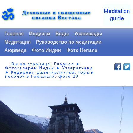
ॐ
Meditation
Духовные и священные
писания Востока
guide
Главная
Индуизм
Веды
Упанишады
Медитация
Руководство по медитации
Аюрведа
Фото Индии
Фото Непала
Вы на странице:
Главная
➤
Фотогалереи Индии
➤
Уттаракханд
➤
Кедарнат, джьётирлингам, гора и
посёлок в Гималаях, фото 20