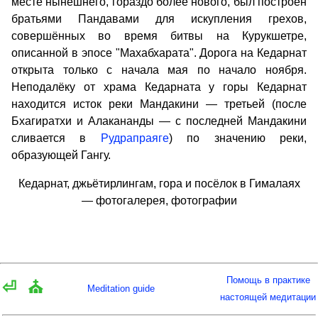
месте нынешнего, гораздо более нового, был построен
братьями Пандавами для искупления грехов,
совершённых во время битвы на Курукшетре,
описанной в эпосе "Махабхарата". Дорога на Кедарнат
открыта только с начала мая по начало ноября.
Неподалёку от храма Кедарната у горы Кедарнат
находится исток реки Мандакини — третьей (после
Бхагиратхи и Алакананды — с последней Мандакини
сливается в
Рудрапраяге
) по значению реки,
образующей Гангу.
Кедарнат, джьётирлингам, гора и посёлок в Гималаях
— фотогалерея, фотографии
Помощь в практике
⏎
⛪
Meditation guide
настоящей медитации