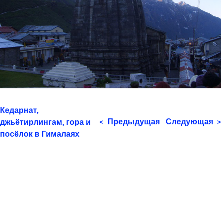
Кедарнат,
Предыдущая
Следующая
джьётирлингам, гора и
<
>
посёлок в Гималаях