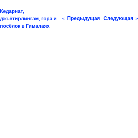
Кедарнат,
Предыдущая
Следующая
джьётирлингам, гора и
<
>
посёлок в Гималаях