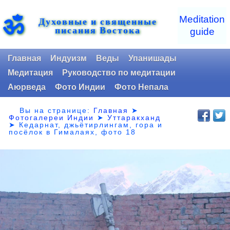
ॐ
Meditation
Духовные и священные
писания Востока
guide
Главная
Индуизм
Веды
Упанишады
Медитация
Руководство по медитации
Аюрведа
Фото Индии
Фото Непала
Вы на странице:
Главная
➤
Фотогалереи Индии
➤
Уттаракханд
➤
Кедарнат, джьётирлингам, гора и
посёлок в Гималаях, фото 18