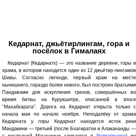
Кедарнат, джьётирлингам, гора и
посёлок в Гималаях
Кедарнат (Кедарнатх) — это название деревни, горы и
храма, в котором находится один из 12 джьётир-лингамов
Шивы. Согласно легенде, первый храм на месте
нынешнего, гораздо более нового, был построен братьями
Пандавами для искупления грехов, совершённых во
время битвы на Курукшетре, описанной в эпосе
"Махабхарата". Дорога на Кедарнат открыта только с
начала мая по начало ноября. Неподалёку от храма
Кедарната у горы Кедарнат находится исток реки
Мандакини — третьей (после Бхагиратхи и Алакананды —
с последней Мандакини сливается в
Рудрапраяге
) по