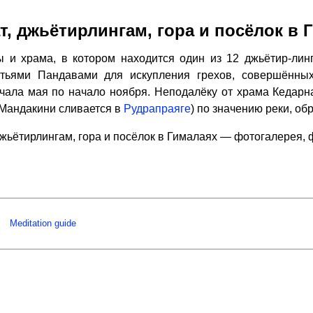
т, джьётирлингам, гора и посёлок в 
 и храма, в котором находится один из 12 джьётир-лин
атьями Пандавами для искупления грехов, совершённы
ачала мая по начало ноября. Неподалёку от храма Кедар
 Мандакини сливается в
Рудрапраяге
) по значению реки, об
джьётирлингам, гора и посёлок в Гималаях — фотогалерея,
Meditation guide