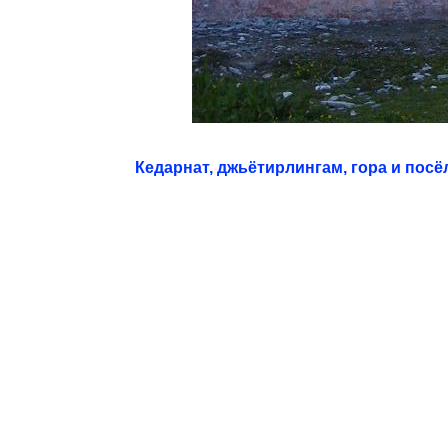
Кедарнат, джьётирлингам, гора и посё