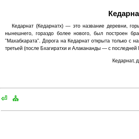
Кедарна
Кедарнат (Кедарнатх) — это название деревни, горы
нынешнего, гораздо более нового, был построен бр
"Махабхарата". Дорога на Кедарнат открыта только с н
третьей (после Бхагиратхи и Алакананды — с последней
Кедарнат, 
⏎
⛪