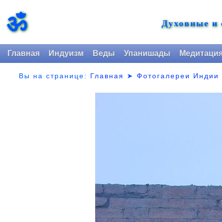
ॐ
Духовные и
Главная
Индуизм
Веды
Упанишады
Медитаци
Вы на странице:
Главная
➤
Фотогалереи Индии