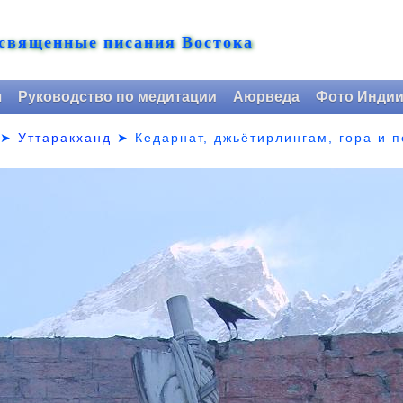
 священные писания Востока
я
Руководство по медитации
Аюрведа
Фото Инди
➤
Уттаракханд
➤
Кедарнат, джьётирлингам, гора и 