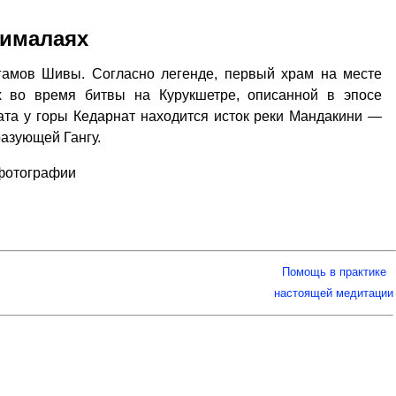
Гималаях
гамов Шивы. Согласно легенде, первый храм на месте
х во время битвы на Курукшетре, описанной в эпосе
ната у горы Кедарнат находится исток реки Мандакини —
разующей Гангу.
 фотографии
Помощь в практике
настоящей медитации