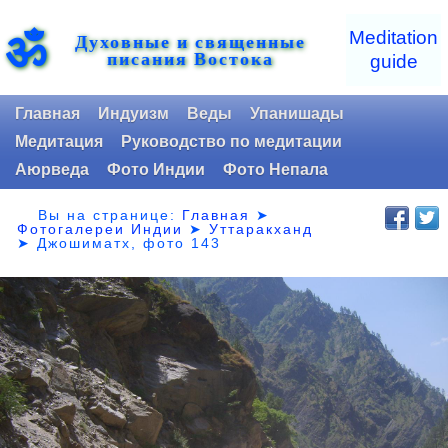
ॐ
Meditation
Духовные и священные
писания Востока
guide
Главная
Индуизм
Веды
Упанишады
Медитация
Руководство по медитации
Аюрведа
Фото Индии
Фото Непала
Вы на странице:
Главная
➤
Фотогалереи Индии
➤
Уттаракханд
➤
Джошиматх, фото 143