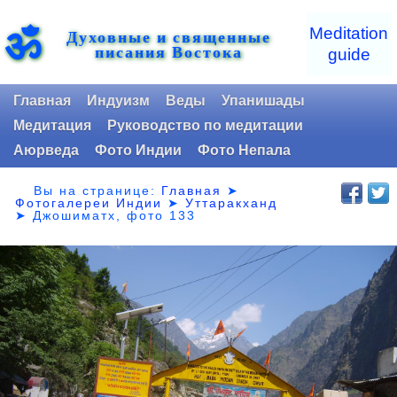
ॐ
Meditation
Духовные и священные
писания Востока
guide
Главная
Индуизм
Веды
Упанишады
Медитация
Руководство по медитации
Аюрведа
Фото Индии
Фото Непала
Вы на странице:
Главная
➤
Фотогалереи Индии
➤
Уттаракханд
➤
Джошиматх, фото 133