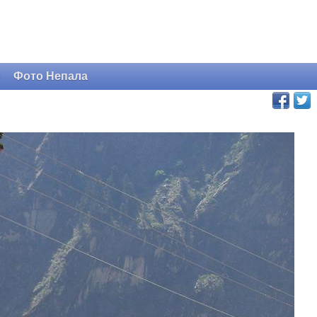
и
Фото Непала