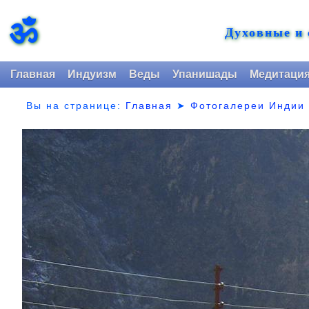
ॐ
Духовные и
Главная
Индуизм
Веды
Упанишады
Медитаци
Вы на странице:
Главная
➤
Фотогалереи Индии