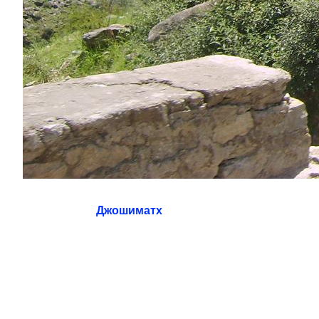
Джошиматх