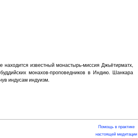
хе находится известный монастырь-миссия Джьётирматх,
х буддийских монахов-проповедников в Индию. Шанкара
нув индусам индуизм.
Помощь в практике
настоящей медитации