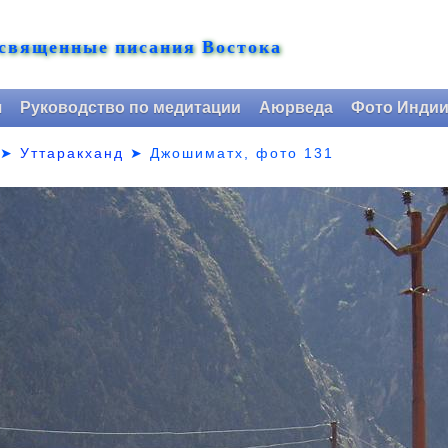
 священные писания Востока
я
Руководство по медитации
Аюрведа
Фото Инди
➤
Уттаракханд
➤
Джошиматх, фото 131