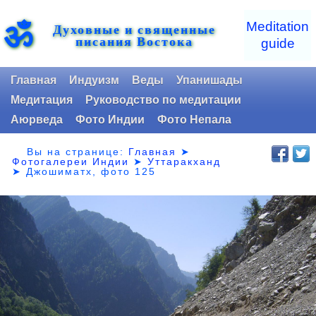
ॐ
Meditation
Духовные и священные
писания Востока
guide
Главная
Индуизм
Веды
Упанишады
Медитация
Руководство по медитации
Аюрведа
Фото Индии
Фото Непала
Вы на странице:
Главная
➤
Фотогалереи Индии
➤
Уттаракханд
➤
Джошиматх, фото 125