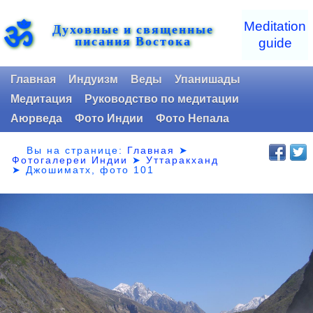
ॐ
Meditation
Духовные и священные
писания Востока
guide
Главная
Индуизм
Веды
Упанишады
Медитация
Руководство по медитации
Аюрведа
Фото Индии
Фото Непала
Вы на странице:
Главная
➤
Фотогалереи Индии
➤
Уттаракханд
➤
Джошиматх, фото 101