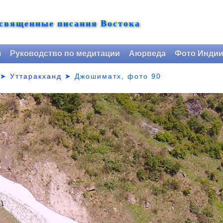
 священные писания Востока
я
Руководство по медитации
Аюрведа
Фото Инди
➤
Уттаракханд
➤
Джошиматх, фото 90