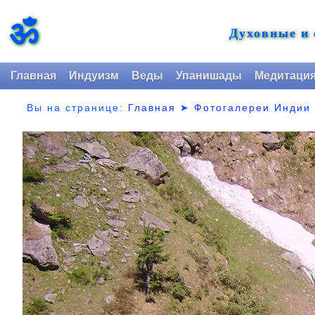
ॐ
Духовные и
Главная
Индуизм
Веды
Упанишады
Медитаци
Вы на странице:
Главная
➤
Фотогалереи Индии