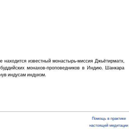
хе находится известный монастырь-миссия Джьётирматх,
х буддийских монахов-проповедников в Индию. Шанкара
нув индусам индуизм.
Помощь в практике
настоящей медитации