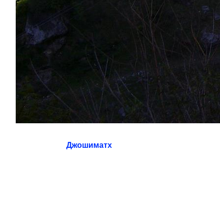
Джошиматх