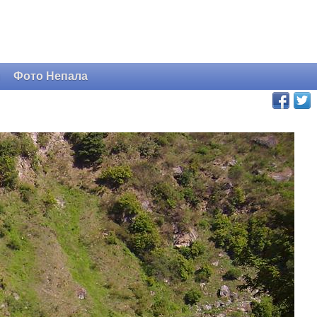
и
Фото Непала