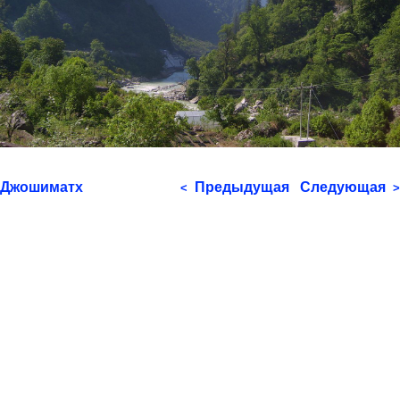
Джошиматх
Предыдущая
Следующая
<
>