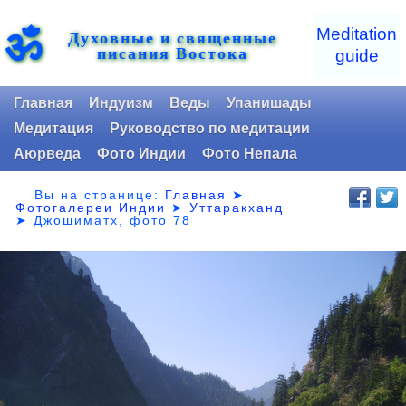
ॐ
Meditation
Духовные и священные
писания Востока
guide
Главная
Индуизм
Веды
Упанишады
Медитация
Руководство по медитации
Аюрведа
Фото Индии
Фото Непала
Вы на странице:
Главная
➤
Фотогалереи Индии
➤
Уттаракханд
➤
Джошиматх, фото 78