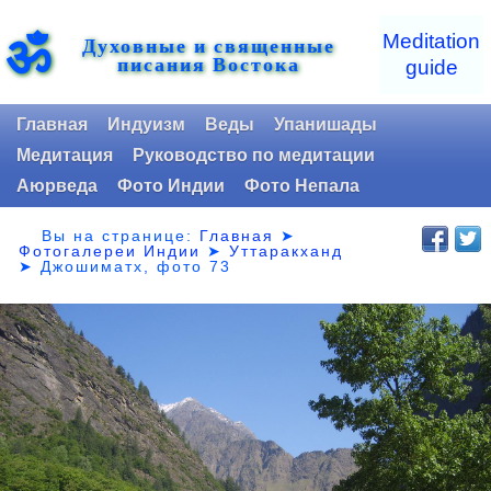
ॐ
Meditation
Духовные и священные
писания Востока
guide
Главная
Индуизм
Веды
Упанишады
Медитация
Руководство по медитации
Аюрведа
Фото Индии
Фото Непала
Вы на странице:
Главная
➤
Фотогалереи Индии
➤
Уттаракханд
➤
Джошиматх, фото 73