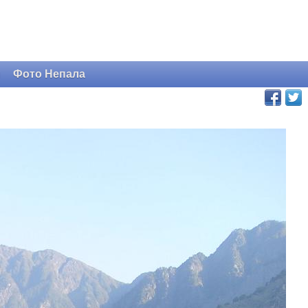
и
Фото Непала