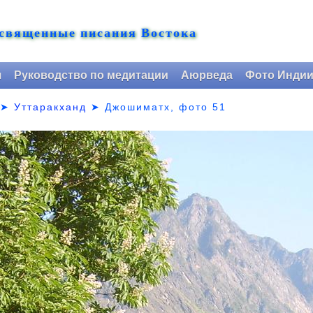
 священные писания Востока
я
Руководство по медитации
Аюрведа
Фото Инди
➤
Уттаракханд
➤
Джошиматх, фото 51