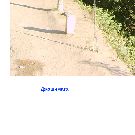
Джошиматх