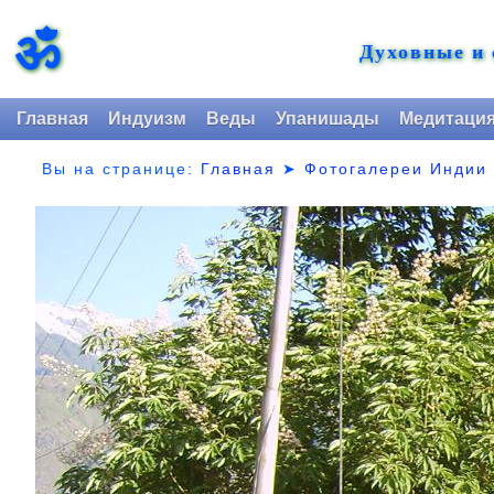
ॐ
Духовные и
Главная
Индуизм
Веды
Упанишады
Медитаци
Вы на странице:
Главная
➤
Фотогалереи Индии