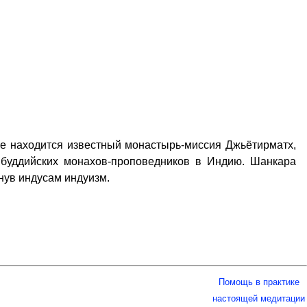
хе находится известный монастырь-миссия Джьётирматх,
х буддийских монахов-проповедников в Индию. Шанкара
нув индусам индуизм.
Помощь в практике
настоящей медитации